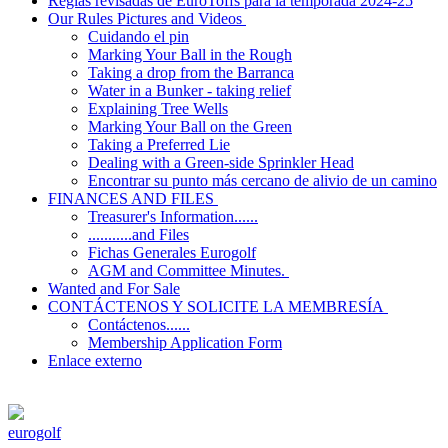
Reglas revisadas de EuroToffs para la temporada 2024-25
Our Rules Pictures and Videos
Cuidando el pin
Marking Your Ball in the Rough
Taking a drop from the Barranca
Water in a Bunker - taking relief
Explaining Tree Wells
Marking Your Ball on the Green
Taking a Preferred Lie
Dealing with a Green-side Sprinkler Head
Encontrar su punto más cercano de alivio de un camino
FINANCES AND FILES
Treasurer's Information......
...........and Files
Fichas Generales Eurogolf
AGM and Committee Minutes.
Wanted and For Sale
CONTÁCTENOS Y SOLICITE LA MEMBRESÍA
Contáctenos......
Membership Application Form
Enlace externo
eurogolf